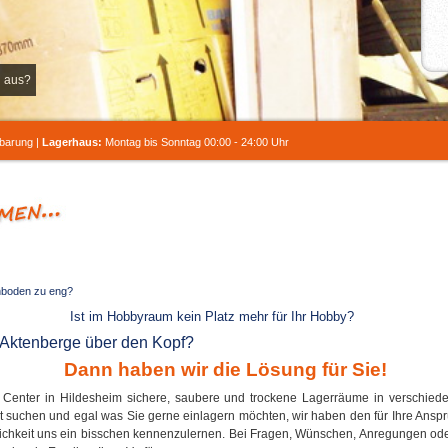
h aus?
barung |
Lagerhaus:
Montag bis Sonntag 00:00 - 24:00 Uhr
achboden zu eng?
Ist im Hobbyraum kein Platz mehr für Ihr Hobby?
Aktenberge über den Kopf?
Dann haben wir die Lösung für Sie!
e Center in Hildesheim sichere, saubere und trockene Lagerräume in verschie
 suchen und egal was Sie gerne einlagern möchten, wir haben den für Ihre Ans
ichkeit uns ein bisschen kennenzulernen. Bei Fragen, Wünschen, Anregungen ode