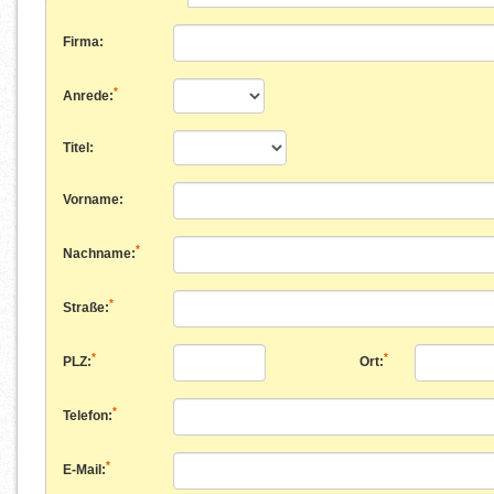
Firma:
*
Anrede:
Titel:
Vorname:
*
Nachname:
*
Straße:
*
*
PLZ:
Ort:
*
Telefon:
*
E-Mail: